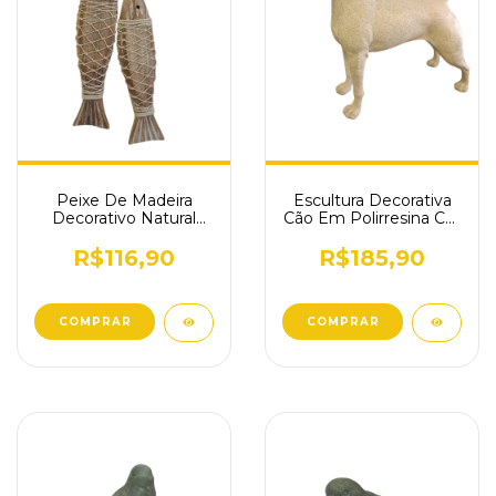
Peixe De Madeira
Escultura Decorativa
Decorativo Natural
Cão Em Polirresina Cor
Envolvido Em
Off White
Barbante P
R$116,90
R$185,90