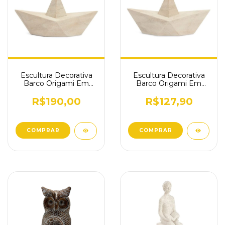
Escultura Decorativa
Escultura Decorativa
Barco Origami Em
Barco Origami Em
Polirresina G Cor Bege
Polirresina P Cor Bege
R$190,00
R$127,90