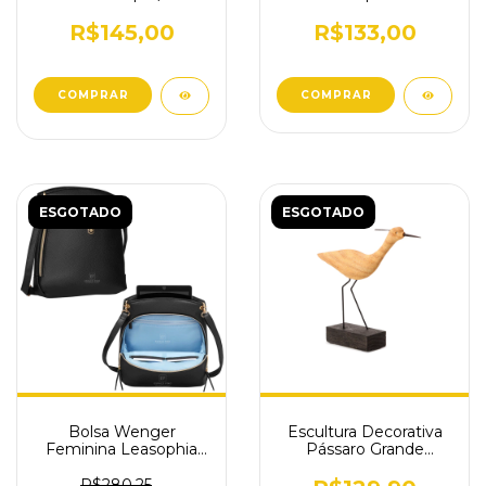
Mosquetão e Corrente
Mosquetão gancho
4.1859
4.1858
R$145,00
R$133,00
COMPRAR
ESGOTADO
ESGOTADO
Bolsa Wenger
Escultura Decorativa
Feminina Leasophia
Pássaro Grande
Preta 6 Litros 610189
Poliresina Imita
Madeira
R$280,25