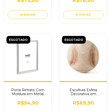
R$75,00
R$78,80
ESPIAR
ESPIAR
ESGOTADO
ESGOTADO
Porta Retrato Com
Escultura Esfera
Moldura em Metal
Decorativa em
Prata 18x23 cm
Madeira Clara D 13 cm
R$54,90
R$69,90