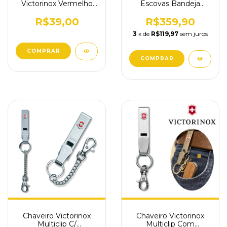
Victorinox Vermelho
Escovas Bandeja
Mosquetão fecho
Cimento Branco
4.1879
Granilite
R$39,00
R$359,90
3
x de
R$119,97
sem juros
Chaveiro Victorinox
Chaveiro Victorinox
Multiclip C/
Multiclip Com