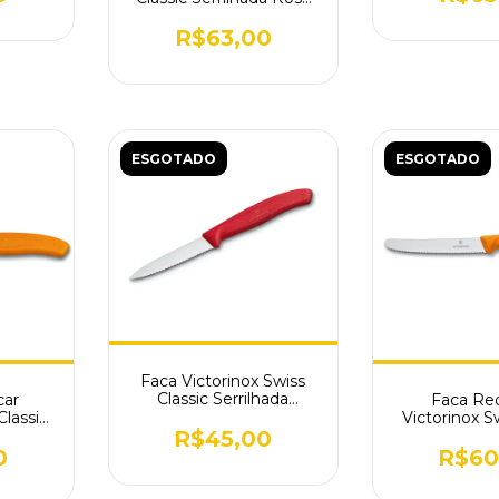
6.7736.L5
R$63,00
ESGOTADO
ESGOTADO
Faca Victorinox Swiss
Classic Serrilhada
car
Faca Re
Vermelha 6.7631
Classic
Victorinox Sw
.L119
Serrilhada
R$45,00
0
R$60