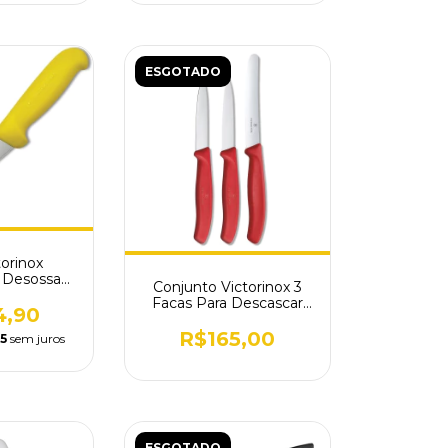
ESGOTADO
torinox
l Desossa
Conjunto Victorinox 3
 5.6618.12
Facas Para Descascar
4,90
Vermelho 6.7111.3
R$165,00
5
sem juros
ESGOTADO