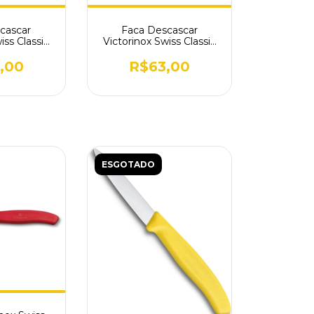
cascar
Faca Descascar
iss Classic
Victorinox Swiss Classic
a 6.7603
Lisa Preta 6.7703
,00
R$63,00
ESGOTADO