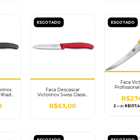
ESGOTADO
ESGOTADO
Faca Vic
Profissiona
orinox
Faca Descascar
Lâmina 12cm
rilhada
Victorinox Swiss Classic
R$27
3
Lisa Vermelha 6.7701
0
R$63,00
2
x de
R$137,4
ESGOTADO
ESGOTADO