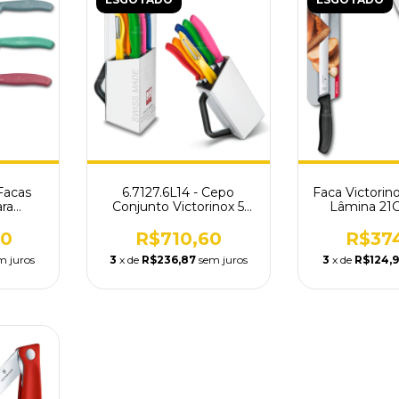
Facas
6.7127.6L14 - Cepo
Faca Victorin
ara
Conjunto Victorinox 5
Lâmina 21
6.L20
Facas P E Descascador
Preto 6.8
90
R$710,60
R$37
m juros
3
x de
R$236,87
sem juros
3
x de
R$124,