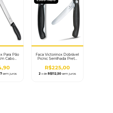
ox Para Pão
Faca Victorinox Dobrável
Cm Cabo
Picnic Serrilhada Preto
633.21B
6.7833.FB
4,90
R$225,00
97
sem juros
2
x de
R$112,50
sem juros