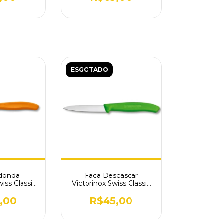
ESGOTADO
donda
Faca Descascar
iss Classi
Victorinox Swiss Classic
 Laranja
Verde 6.7606.L114
,00
R$45,00