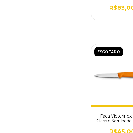
Verde 6.7706.
R$63,0
ESGOTADO
Faca Victorinox
Classic Serrilhada
6.7636.L11
R$45,0