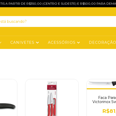
TIS A PARTIR DE R$350,00 (CENTRO E SUDESTE) E R$500,00 PARA DEMA
CANIVETES
ACESSÓRIOS
DECORAÇÃ
Faca Para
Victorinox Sw
Serrilhad
R$81