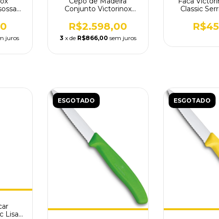
nox
Cepo de Madeira
Faca Victor
sossa
Conjunto Victorinox
Classic Serr
13.15
Fibrox 5 Facas 5.1143.5
Frutas V
00
R$2.598,00
R$45
m juros
3
x de
R$866,00
sem juros
ESGOTADO
ESGOTADO
car
c Lisa