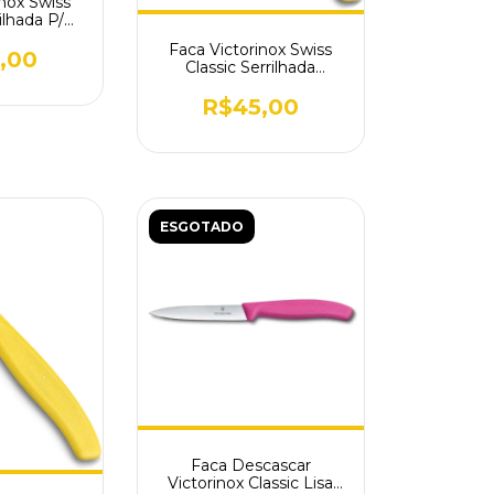
inox Swiss
ilhada P/
ermelha
Faca Victorinox Swiss
,00
Classic Serrilhada
Amarela 6.7606.L118
R$45,00
ESGOTADO
Faca Descascar
Victorinox Classic Lisa