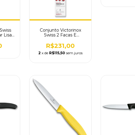
 Swiss
Conjunto Victorinox
r Lisa
Swiss 2 Facas E
3
Descascador Vermelho
0
R$231,00
2
x de
R$115,50
sem juros