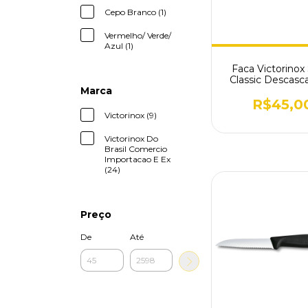
Cepo Branco (1)
Vermelho/ Verde/
Azul (1)
Faca Victorinox
Classic Descasca
Preta 6.740
Marca
R$45,0
Victorinox (9)
Victorinox Do
Brasil Comercio
Importacao E Ex
(24)
Preço
De
Até