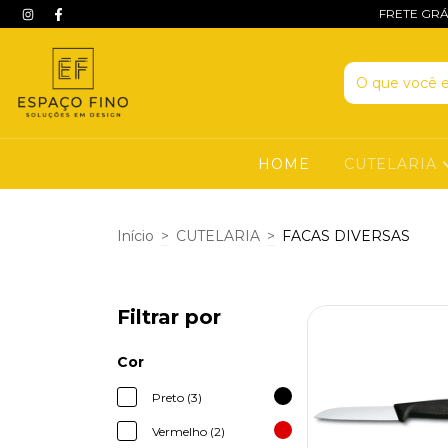
FRETE GRÁ
HOME
CUTELARIA
Início
>
CUTELARIA
>
FACAS DIVERSAS
Filtrar por
Cor
Preto (3)
Vermelho (2)