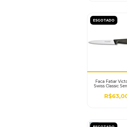
ESGOTADO
Faca Fatiar Vict
Swiss Classic Ser
Preta 6.773
R$63,0
ESGOTADO