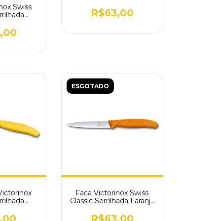
Rosa 6.7706.L115
inox Swiss
R$63,00
rrilhada
7636.L118
,00
ESGOTADO
Victorinox
Faca Victorinox Swiss
rrilhada
Classic Serrilhada Laranja
.7736.L8
6.7736.L9
,00
R$63,00