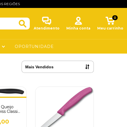
IS REGIÕES
0
Atendimento
Minha conta
Meu carrinho
O
OPORTUNIDADE
 Queijo
iss Classic
a Preta
,00