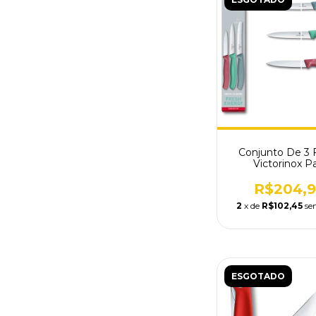
Conjunto De 3 
Victorinox P
Descascar 6.711
R$204,
2
x de
R$102,45
se
ESGOTADO