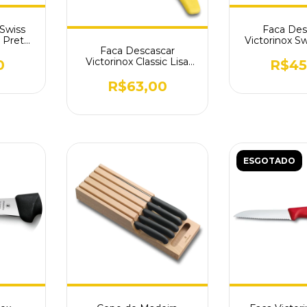
 Swiss
Faca Des
a Preta
Victorinox Sw
Faca Descascar
Lisa Pret
Victorinox Classic Lisa
0
R$45
Amarela 6.7706.L118
R$63,00
ESGOTADO