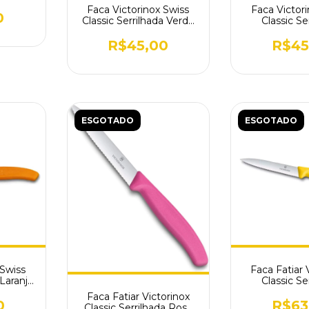
L114
Faca Victorinox Swiss
Faca Victor
0
Classic Serrilhada Verde
Classic Se
6.7636.L114
Amarela 6.
R$45,00
R$45
ESGOTADO
ESGOTADO
 Swiss
Faca Fatiar 
 Laranja
Classic Se
9
Amarela 6
Faca Fatiar Victorinox
0
R$63
Classic Serrilhada Rosa