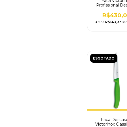
Faca Victori
Profissional De
Fibrox 15cm 5.66
R$430,
3
x de
R$143,33
se
ESGOTADO
Faca Descas
Victorinox Classi