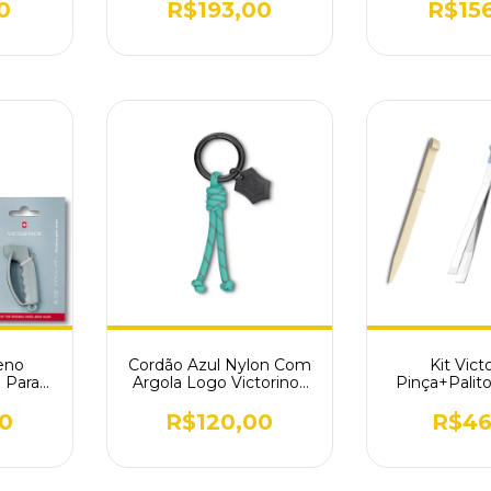
0
R$193,00
R$15
eno
Cordão Azul Nylon Com
Kit Vict
a Para
Argola Logo Victorinox
Pinça+Palit
7.8714
4.1895.S
Verme
Caniv.Mé
0
R$120,00
R$46