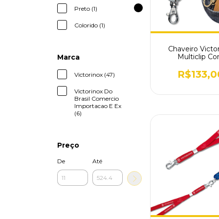
Preto (1)
Colorido (1)
Chaveiro Victo
Multiclip C
Marca
Mosquetão ga
4.1858
R$133,0
Victorinox (47)
Victorinox Do
Brasil Comercio
Importacao E Ex
(6)
Preço
De
Até