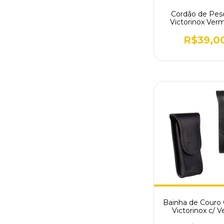
Cordão de Pes
Victorinox Ver
Mosquetão fe
4.1879
R$39,0
Bainha de Couro
Victorinox c/ V
Preta 4.0523.