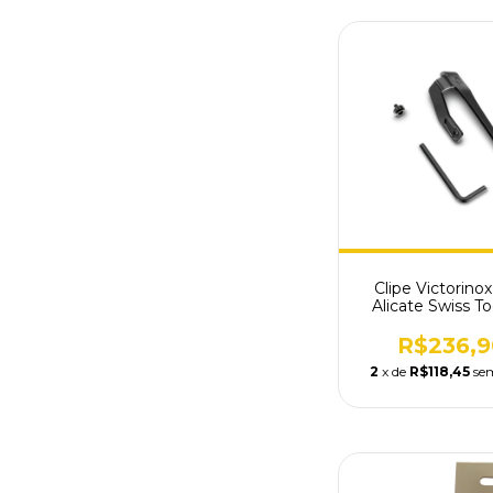
Clipe Victorinox
Alicate Swiss T
Preto 3.0340
R$236,9
2
x de
R$118,45
se