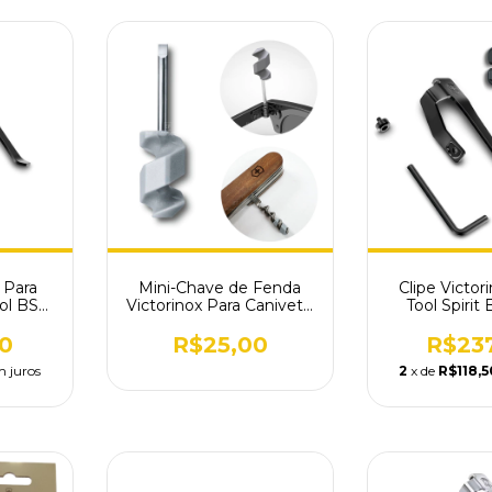
 Para
Mini-Chave de Fenda
Clipe Victor
ool BS
Victorinox Para Canivete
Tool Spirit
.3B1
A.3643.100
3.0240
0
R$25,00
R$23
m juros
2
x de
R$118,5