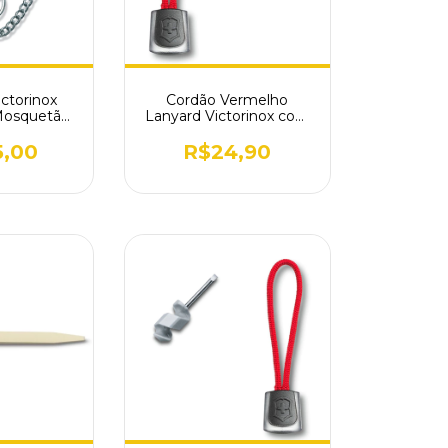
ictorinox
Cordão Vermelho
 Mosquetão
Lanyard Victorinox com
e 4.1859
Empunhadura 4.1824.1
5,00
R$24,90