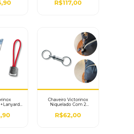
6,90
R$117,00
orinox
Chaveiro Victorinox
o+Lanyard
Niquelado Com 2
lho
Argolas 4.1835
d/Grand
,90
R$62,00