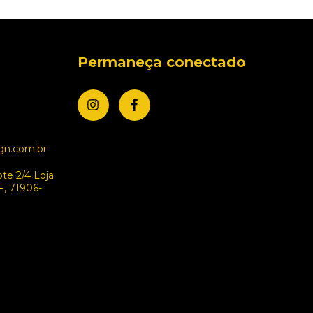
Permaneça conectado
gn.com.br
ote 2/4 Loja
DF, 71906-