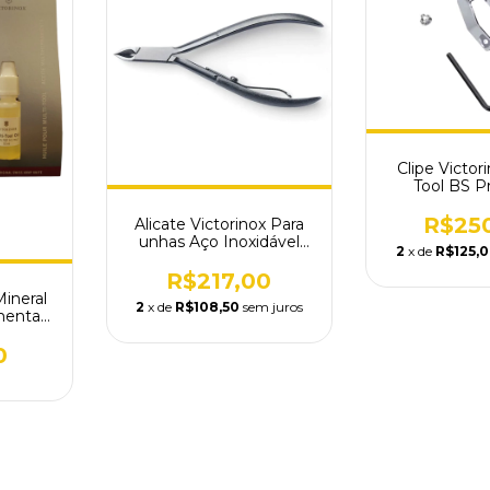
Clipe Victor
Tool BS P
3.024
R$25
Alicate Victorinox Para
unhas Aço Inoxidável
2
x de
R$125,
Prata
R$217,00
Mineral
2
x de
R$108,50
sem juros
mentas
0