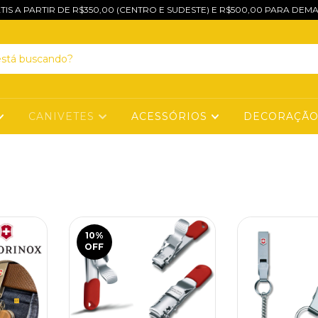
TIS A PARTIR DE R$350,00 (CENTRO E SUDESTE) E R$500,00 PARA DEMA
CANIVETES
ACESSÓRIOS
DECORAÇÃ
10
%
OFF