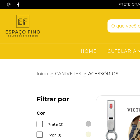
FRETE GRÁ
HOME
CUTELARIA
Início
>
CANIVETES
>
ACESSÓRIOS
Filtrar por
Cor
Prata (3)
Bege (1)