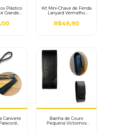
nox Plástico
Kit Mini-Chave de Fenda
te Grande
Lanyard Vermelho
.100
Victorinox Canivete
,00
R$49,90
a Canivete
Bainha de Couro
 Paracord
Pequena Victorinox
1875.3
c/Velcro Preta 4.052.03A