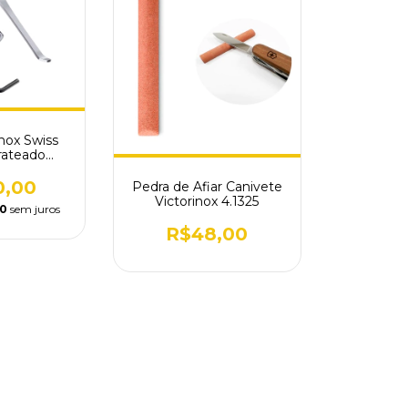
inox Swiss
rateado
0.B1
0,00
Pedra de Afiar Canivete
Victorinox 4.1325
00
sem juros
R$48,00