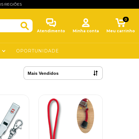
IS REGIÕES
0
Atendimento
Minha conta
Meu carrinho
O
OPORTUNIDADE