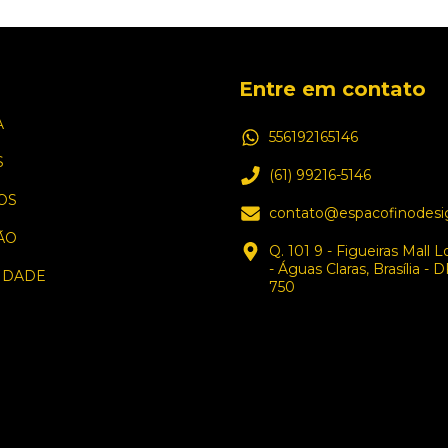
Entre em contato
A
556192165146
S
(61) 99216-5146
OS
contato@espacofinodesi
ÃO
Q. 101 9 - Figueiras Mall L
- Águas Claras, Brasília - 
IDADE
750