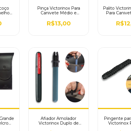
coço
Pinça Victorinox Para
Palito Victori
melho
Canivete Médio e
Para Canive
cho
Grande A.3642.100
A.3641
0
R$13,00
R$12
 Grande
Afiador Amolador
Pingente par
elcro
Victorinox Duplo de
Victorinox
32A
Canivetes Facas 4.3323
Preto 4.