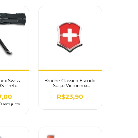
inox Swiss
Broche Classico Escudo
 BS Preto
Suiço Victorinox
.3B1
Vermelho
7,00
R$23,90
0
sem juros