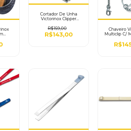
Cortador De Unha
Victorinox Clipper
Vermelho 8.2050.B1
R$159,00
rinox
Chaveiro V
R$143,00
om
Multiclip C/
ncho
e Corrent
0
R$14