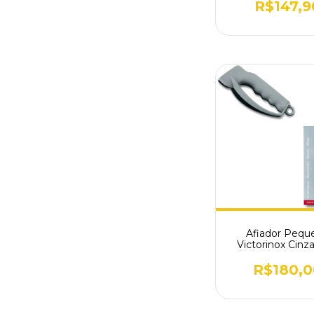
R$147,9
Afiador Pequ
Victorinox Cinz
Canivete e Faca 
R$180,0