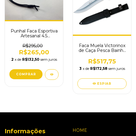
Punhal Faca Esportiva
Artesanal 4.5
Polegadas
Faca Muela Victorinox
R$295,00
de Caça Pesca Bainha
R$265,00
Plástica 4.2243
2
x de
R$132,50
sem juros
R$517,75
3
x de
R$172,58
sem juros
ESPIAR
Informações
HOME