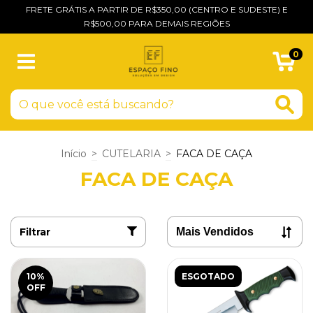
FRETE GRÁTIS A PARTIR DE R$350,00 (CENTRO E SUDESTE) E
R$500,00 PARA DEMAIS REGIÕES
0
Início
>
CUTELARIA
>
FACA DE CAÇA
FACA DE CAÇA
Filtrar
10
%
ESGOTADO
OFF