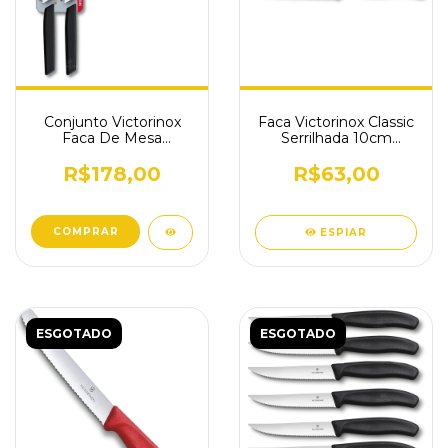
Conjunto Victorinox
Faca Victorinox Classic
Faca De Mesa
Serrilhada 10cm
Serrilhada 12cm
Vermelha 6.7731
6.9003.12WB
R$178,00
R$63,00
COMPRAR
ESPIAR
ESGOTADO
ESGOTADO