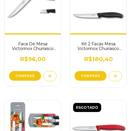
Faca De Mesa
Kit 2 Facas Mesa
Victorinox Churrasco
Victorinox Churrasco
Serrilhada 12cm
Serrilhada 6.7933.12
6.7933.12
R$96,00
R$180,40
COMPRAR
ESGOTADO